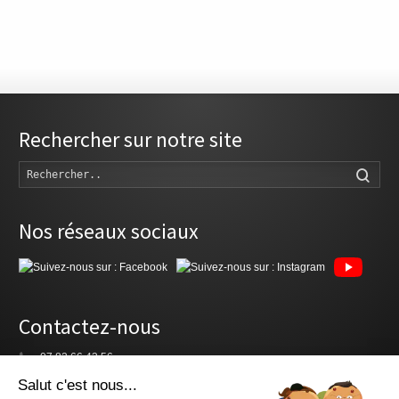
Rechercher sur notre site
Rech
Nos réseaux sociaux
Contactez-nous
07 82 66 43 56
latalante.theatre@gmail.com
Salut c'est nous...