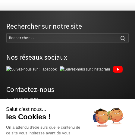
Rechercher sur notre site
Rech
Nos réseaux sociaux
Contactez-nous
07 82 66 43 56
latalante.theatre@gmail.com
Salut c'est nous...
Espace d'activités U1 - 53, rue Paul Doucet
les Cookies !
02400 Château-Thierry
On a attendu d'être sûrs que le contenu de
ce site vous intéresse avant de vous